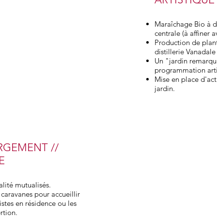
Maraîchage Bio à d
centrale (à affiner a
Production de plan
distillerie Vanadal
Un "jardin remarqu
programmation arti
Mise en place d'ac
jardin.
RGEMENT //
E
ité mutualisés.
caravanes pour accueillir
stes en résidence ou les
ertion.