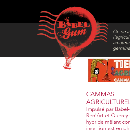
On en a 
l'agricu
amateur.
germina
CAMMAS
AGRICULTUREL
Impulsé par Babel
Ren'Art et Quercy 
hybride mêlant cons
insertion est en ph