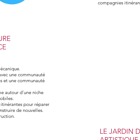
compagnies itinéran
URE
CE
Mécanique.
s avec une communauté
ans et une communauté
̀me autour d'une niche
obiles.
itinérantes pour réparer
nstruire de nouvelles.
ruction.
LE JARDIN 
ARTISTIQUE