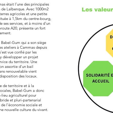
 était l’une des principales
es de Lalbenque. Avec 1000m2
 terres agricoles et une petite
́ située à 1,5km du centre-bourg,
 ses services, et à moins d’un
route A20, présente un fort
pement.
le Babel-Gum qui a son siège
ses ateliers à Cammas depuis
’est vue confié par les
d’y développer un projet
service du territoire. Une
n assortie d’un bail
ans renouvelable vient
disposition des locaux.
 de territoire et à la
es locales, Babel-Gum a donc
rs-lieu agriculturel pour
ride et pluri-partenarial
 de l’économie sociale et
ne nouvelle culture du vivant.