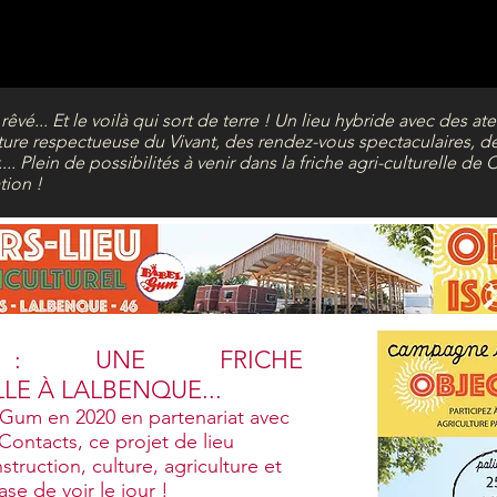
rêvé... Et le voilà qui sort de terre ! Un lieu hybride avec des at
lture respectueuse du Vivant, des rendez-vous spectaculaires, de
... Plein de possibilités à venir dans la friche agri-culturelle 
tion !
 : UNE FRICHE
LE À LALBENQUE...
-Gum en 2020 en partenariat avec
Contacts, ce projet de lieu
truction, culture, agriculture et
ase de voir le jour !