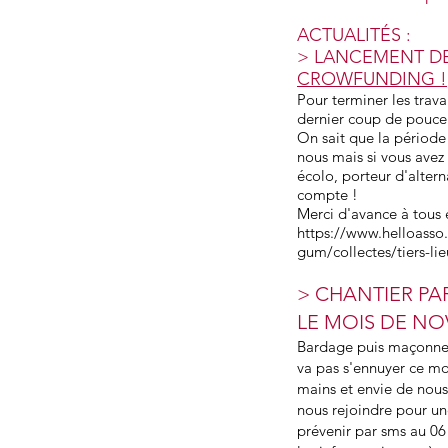
ACTUALITÉS :
> LANCEMENT D
CROWFUNDING !
Pour terminer les trav
dernier coup de pouce f
On sait que la période 
nous mais si vous avez 
écolo, porteur d'alter
compte !
Merci d'avance à tous e
https://www.helloasso
gum/collectes/tiers-li
>
CHANTIER PAR
LE MOIS DE NO
Bardage puis maçonneri
va pas s'ennuyer ce moi
mains et envie de nous 
nous rejoindre pour un
prévenir par sms au 06