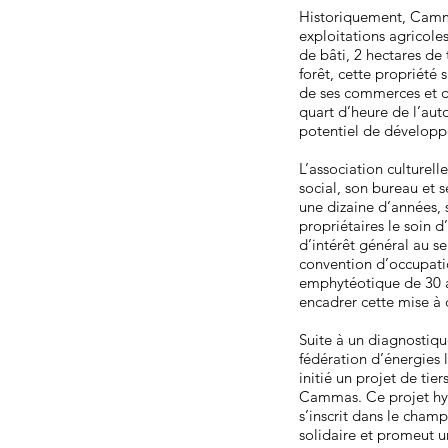
Historiquement, Cammas
exploitations agricol
de bâti, 2 hectares de
forêt, cette propriéte
de ses commerces et de
quart d’heure de l’auto
potentiel de dévelop
L’association culturel
social, son bureau et 
une dizaine d’années, s
propriétaires le soin 
d’intérêt général au 
convention d’occupatio
emphytéotique de 30 
encadrer cette mise à 
Suite à un diagnostique
fédération d’énergi
initié un projet de tie
Cammas. Ce projet hyb
s’inscrit dans le champ
solidaire et promeut u