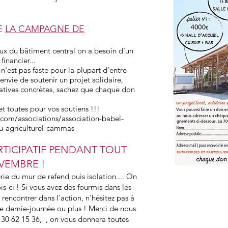
E
LA CAMPAGNE DE
aux du bâtiment central on a besoin d'un
inancier...
n'est pas faste pour la plupart d'entre
envie de soutenir un projet solidaire,
natives concrètes, sachez que chaque don
t toutes pour vos soutiens !!!
.com/associations/association-babel-
eu-agriculturel-cammas
TICIPATIF PENDANT TOUT
VEMBRE !
e du mur de refend puis isolation.... On
s-ci ! Si vous avez des fourmis dans les
rencontrer dans l'action, n'hésitez pas à
e demie-journée ou plus ! Merci de nous
 30 62 15 36, , on vous donnera toutes