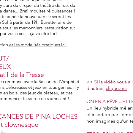
y aura du cirque, du théâtre de rue, du
 danse... Bref, moultes réjouissances !
tte année la nouveauté ce seront les
 Sol à partir de 19h. Buvette, aire de
s sous les marronniers, restauration sur
ar vos soins... ça va être fort
tion
et les modalités pratiques ici.
UT/
EUX
atif de la Tresse
sse commune avec la Saison de l’Amphi et
>> Si la vidéo vous a 
 délicieuses et jeux en tous genres. Il y
d'autres,
cliquez ici
x en bois, des jeux de plateau, et des
commencer la soirée en s’amusant !
ON EN A RÊVÉ... ET 
Un lieu hybride mêlant
et insertion par l’empl
NCANCES DE PINA LOCHES
non imaginés qu’un tel
et clownesque
1h