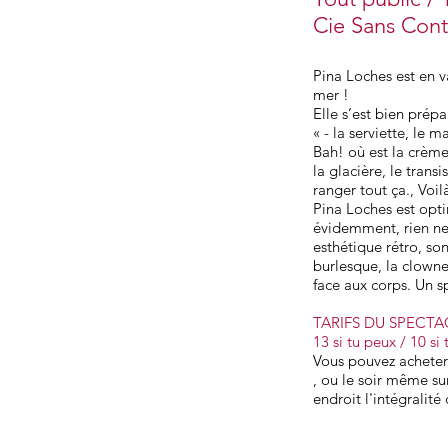
Cie Sans Cont
Pina Loches est en va
mer !
Elle s’est bien prépar
« - la serviette, le ma
Bah! où est la crèm
la glacière, le trans
ranger tout ça., Voilàa
Pina Loches est opti
évidemment, rien n
esthétique rétro, 
burlesque, la clowne 
face aux corps. Un sp
TARIFS DU SPECTA
13 si tu peux / 10 si
Vous pouvez acheter
, ou le soir même s
endroit l'intégrali