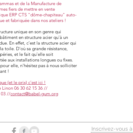
 Cammas et de la Manufacture de
mes fiers de mettre en vente
que ERP CTS "dôme-chapiteau" auto-
e et fabriquée dans nos ateliers !
ructure unique en son genre qui
bâtiment en structure acier qu'à un
ue. En effet, c'est la structure acier qui
 la toile. D'où sa grande résistance,
ies, et le fait qu'elle soit
ée aux installations longues ou fixes.
pour elle, n'hésitez pas à nous solliciter
ant !
e (et le prix) c'est ici !
e Linon 06 30 62 15 36 //
 03 //
contact@babel-gum.org
Inscrivez-vous à 