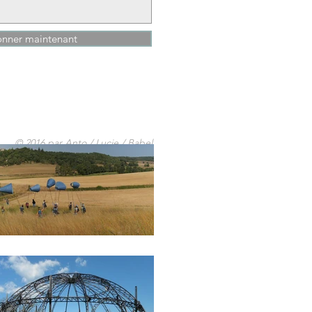
onner maintenant
© 2016 par
Anto
/ Lucie / Babel