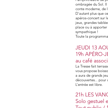
ombragée du Sol. Il 
conte moderne, de la
D'autant plus que ce
apéros-concert sur le
jeux, grandes tablée
place ou à apporter p
sympathique !
Toute la programma
JEUDI 13 AO
19h APÉRO-J
au café associ
La Tresse fait terra
vous propose boissons
a aura de grands jeu
découvertes... pour 
L’entrée est libre.
21h LES VA
Solo gestuel 
Tout public / 