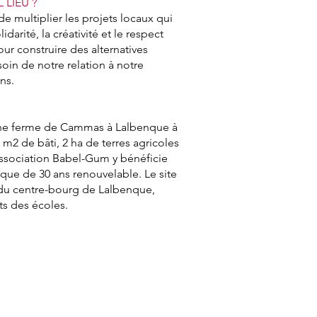
 LIEU ?
de multiplier les projets locaux qui
idarité, la créativité et le respect
our construire des alternatives
oin de notre relation à notre
ins.
enne ferme de Cammas à Lalbenque à
m2 de bâti, 2 ha de terres agricoles
’association Babel-Gum y bénéficie
que de 30 ans renouvelable. Le site
 du centre-bourg de Lalbenque,
s des écoles.