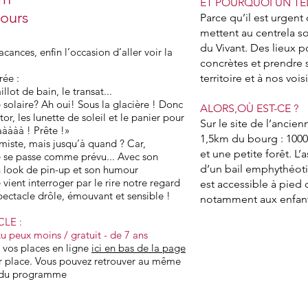
ET POURQUOI UN TEL
ours
Parce qu’il est urgent 
mettent au centrela sol
du Vivant. Des lieux p
cances, enfin l’occasion d’aller voir la
concrètes et prendre s
ée :
territoire et à nos vois
illot de bain, le transat...
e solaire? Ah oui! Sous la glacière ! Donc
ALORS,OÙ EST-CE ?
istor, les lunette de soleil et le panier pour
Sur le site de l’anci
̀ààà ! Prête !»
1,5km du bourg : 1000 
miste, mais jusqu’à quand ? Car,
et une petite forêt. L
e se passe comme prévu... Avec son
d’un bail emphythéoti
son look de pin-up et son humour
vient interroger par le rire notre regard
est accessible à pied
ectacle drôle, émouvant et sensible !
notamment aux enfant
CLE :
 tu peux moins / gratuit - de 7 ans
 vos places en ligne
ici en bas de la page
ur place. Vous pouvez retrouver au même
té du programme